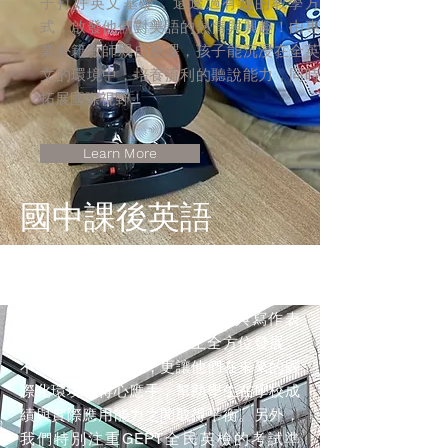
子打好英文基礎，還透過有趣的教學方
式，啟發他們對美語的熱情與興趣！由專
業外籍教師親自授課，孩子能沉浸在全英
文的環境中，培養流利的聽說能力，同時
拓展國際視野！
Learn More
​國中課後英語
​國中一年級 ～ 三年級
量身打造全方位學習的專業課程，結合實
用對話、詞彙延伸、閱讀理解與寫作表
達，幫助學生在語言能力上全方位發展。
不僅追求考試成績，更讓他們在未來的國
際化環境中得心應手，幫助學生在學校成
績與實際應用能力之間取得平衡。另外，
我們特別注重GEPT全民英檢的考試準