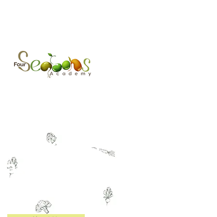
Where Kids
are Kids
English Learning Spaces