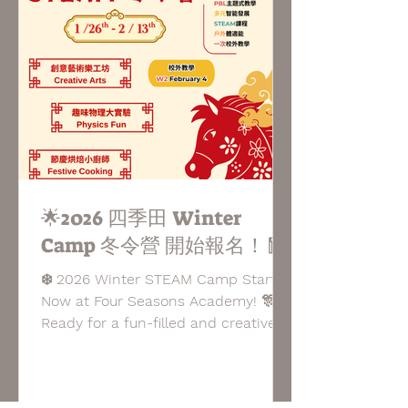
of young storytellers 📖, bringing
stories to life through expression,
voice, and creativity while
showcasing their English skills. This
special stage belongs to all Four
Seasons Academy learners 🌟—we
can’t wait to s
🌟2026 四季田 Winter
Camp 冬令營 開始報名！🧧
❄️ 2026 Winter STEAM Camp Starts
Now at Four Seasons Academy! 🎊
Ready for a fun-filled and creative
winter break?Enrollment is now
open for Four Seasons Academy’s
2026 Winter STEAM Camp —a place